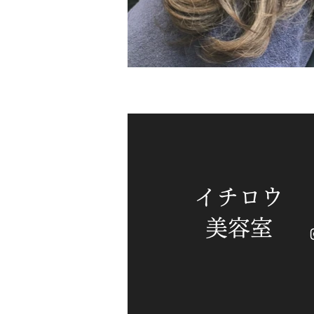
イチロウ
​美容室